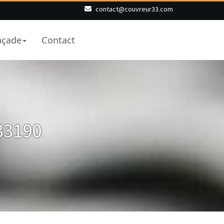
contact@couvreur33.com
açade
Contact
 33190