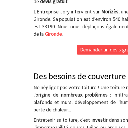
de
devis gratuit
.
L'Entreprise Jory intervient sur
Morizès
, un
Gironde. Sa population est d'environ 540 ha
est 33190. Nous nous déplaçons également
de la
Gironde
.
Demander un devis gra
Des besoins de couverture 
Ne négligez pas votre toiture ! Une toiture 
l'origine de
nombreux problèmes
: infilt
plafonds et murs, développement de l'hum
perte de chaleur...
Entretenir sa toiture, c'est
investir
dans son 
l'imperméabilité de vos tuiles ou ardoises