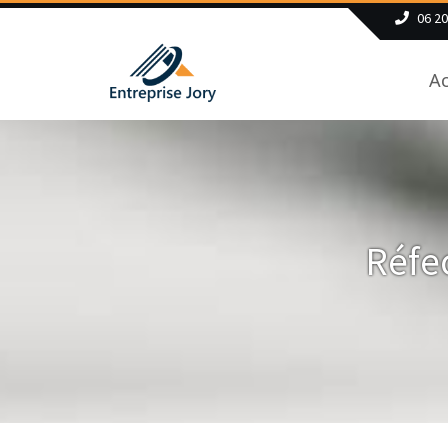
06 20
Ac
Réfec