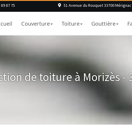
 89 87 75
51 Avenue du Rouquet 33700 Mérignac
cueil
Couverture
Toiture
Gouttière
F
tion de toiture à Morizès -