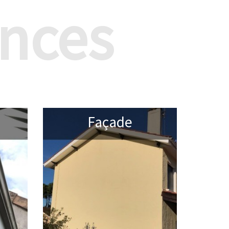
nces
Façade