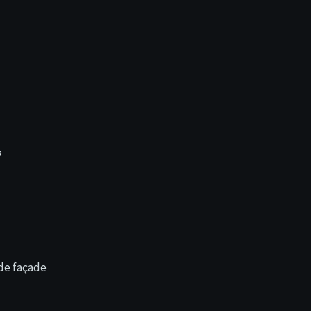
s
de façade