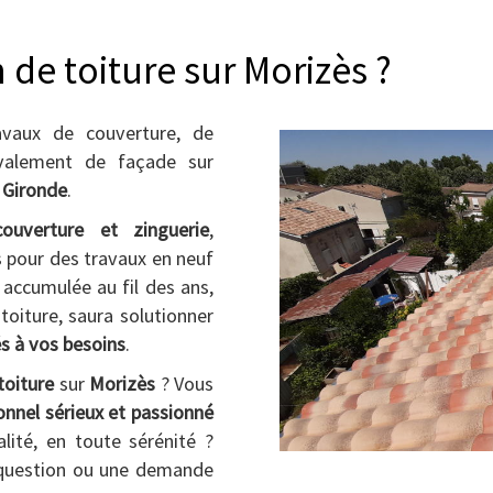
 de toiture sur Morizès ?
avaux de couverture, de
avalement de façade sur
 Gironde
.
couverture et zinguerie
,
rs pour des travaux en neuf
 accumulée au fil des ans,
 toiture, saura solutionner
s à vos besoins
.
toiture
sur
Morizès
? Vous
onnel sérieux et passionné
alité, en toute sérénité ?
question ou une demande